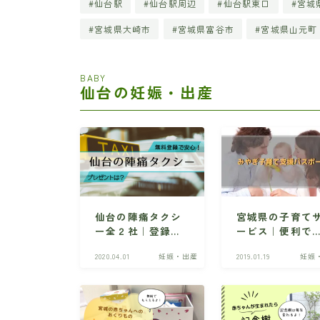
仙台駅
仙台駅周辺
仙台駅東口
宮城
宮城県大崎市
宮城県富谷市
宮城県山元町
BABY
仙台の妊娠・出産
仙台の陣痛タクシ
宮城県の子育て
ー全２社｜登録方
ービス｜便利で
法やプレゼント情
得な「みやぎ子
2020.04.01
妊娠・出産
2019.01.19
妊娠
報など
て支援パスポー
ト」