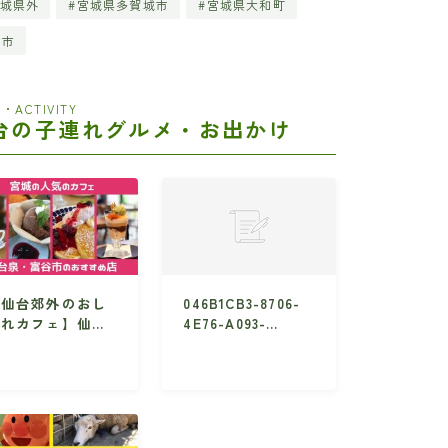
城県外
宮城県多賀城市
宮城県大和町
田市
・ACTIVITY
台の子連れグルメ・お出かけ
【仙台郊外のおし
046B1CB3-8706-
ゃれカフェ】仙台
4E76-A093-
泉・富谷方面のお
BF390DE2BCDD
すめ店10選・子
れNG店も