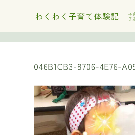
わくわく子育て体験記
子
子
046B1CB3-8706-4E76-A