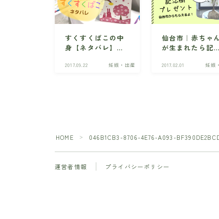
すくすくばこの中
仙台市｜赤ちゃ
身【ネタバレ】宮
が生まれたら記
城の赤ちゃんへの
樹プレゼントに
2017.09.22
妊娠・出産
2017.02.01
妊娠
贈り物・勧誘はあ
募しよう！
る？
HOME
046B1CB3-8706-4E76-A093-BF390DE2BC
＞
運営者情報
プライバシーポリシー