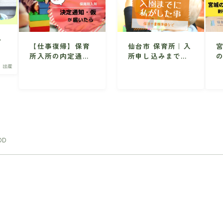
ん
【仕事復帰】保育
仙台市 保育所｜入
念
所入所の内定通知
所申し込みまでの
応
(仮)が届いたらす
準備・手続き
・出産
るべき5つのこと
【仙台市】
DD