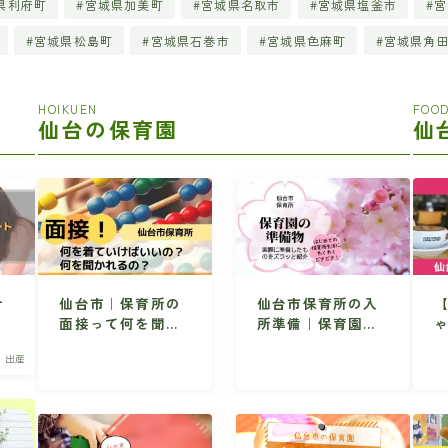
県利府町
宮城県加美町
宮城県名取市
宮城県塩釜市
宮
宮城県松島町
宮城県石巻市
宮城県色麻町
宮城県角
HOIKUEN
FOOD
仙台の保育園
仙
サ
仙台市｜保育所の
仙台市保育所の入
お
面接って何を聞か
所準備｜保育園生
育
れるの？どんな服
活で必要なものを
・出産
装でいけばいい
ズラッと紹介
す
の？
連