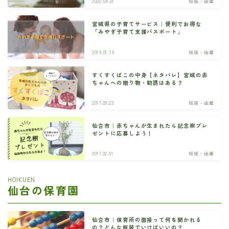
2020.04.01
妊娠・出産
宮城県の子育てサービス｜便利でお得な
「みやぎ子育て支援パスポート」
2019.01.19
妊娠・出産
すくすくばこの中身【ネタバレ】宮城の赤
ちゃんへの贈り物・勧誘はある？
2017.09.22
妊娠・出産
仙台市｜赤ちゃんが生まれたら記念樹プレ
ゼントに応募しよう！
2017.02.01
妊娠・出産
HOIKUEN
仙台の保育園
仙台市｜保育所の面接って何を聞かれる
の？どんな服装でいけばいいの？