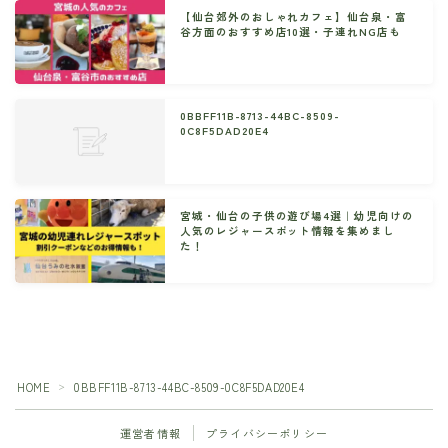
【仙台郊外のおしゃれカフェ】仙台泉・富
谷方面のおすすめ店10選・子連れNG店も
0BBFF11B-8713-44BC-8509-
0C8F5DAD20E4
宮城・仙台の子供の遊び場4選｜幼児向けの
人気のレジャースポット情報を集めまし
た！
HOME
0BBFF11B-8713-44BC-8509-0C8F5DAD20E4
＞
運営者情報
プライバシーポリシー