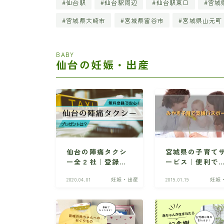
仙台駅
仙台駅周辺
仙台駅東口
宮城
宮城県大崎市
宮城県富谷市
宮城県山元町
BABY
仙台の妊娠・出産
仙台の陣痛タクシ
宮城県の子育て
ー全２社｜登録方
ービス｜便利で
法やプレゼント情
得な「みやぎ子
2020.04.01
妊娠・出産
2019.01.19
妊娠
報など
て支援パスポー
ト」