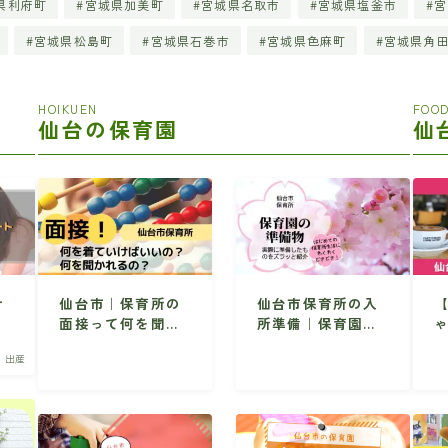
県利府町
宮城県加美町
宮城県名取市
宮城県塩釜市
宮
宮城県松島町
宮城県石巻市
宮城県色麻町
宮城県角
HOIKUEN
FOOD
仙台の保育園
仙
サ
仙台市｜保育所の
仙台市保育所の入
お
面接って何を聞か
所準備｜保育園生
育
れるの？どんな服
活で必要なものを
・出産
装でいけばいい
ズラッと紹介
す
の？
連