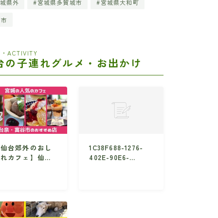
城県外
宮城県多賀城市
宮城県大和町
田市
・ACTIVITY
台の子連れグルメ・お出かけ
【仙台郊外のおし
1C38F688-1276-
ゃれカフェ】仙台
402E-90E6-
泉・富谷方面のお
C96B274E909F
すめ店10選・子
れNG店も