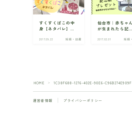
すくすくばこの中
仙台市｜赤ちゃ
身【ネタバレ】宮
が生まれたら記
城の赤ちゃんへの
樹プレゼントに
2017.09.22
妊娠・出産
2017.02.01
妊娠
贈り物・勧誘はあ
募しよう！
る？
HOME
1C38F688-1276-402E-90E6-C96B274E909F
＞
運営者情報
プライバシーポリシー