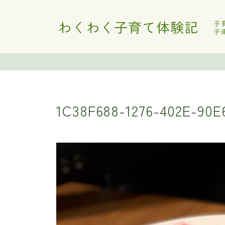
わくわく子育て体験記
子
子
1C38F688-1276-402E-90E