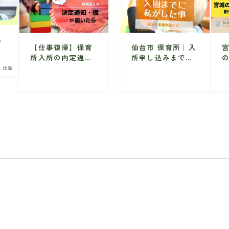
ん
【仕事復帰】保育
仙台市 保育所｜入
念
所入所の内定通知
所申し込みまでの
応
(仮)が届いたらす
準備・手続き
・出産
るべき5つのこと
【仙台市】