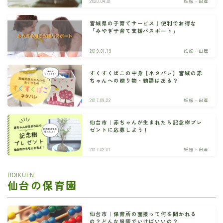
2020.04.01
妊娠・出産
宮城県の子育てサービス｜便利でお得な
「みやぎ子育て支援パスポート」
2019.01.19
妊娠・出産
すくすくばこの中身【ネタバレ】宮城の赤
ちゃんへの贈り物・勧誘はある？
2017.09.22
妊娠・出産
仙台市｜赤ちゃんが生まれたら記念樹プレ
ゼントに応募しよう！
2017.02.01
妊娠・出産
HOIKUEN
仙台の保育園
仙台市｜保育所の面接って何を聞かれる
の？どんな服装でいけばいいの？