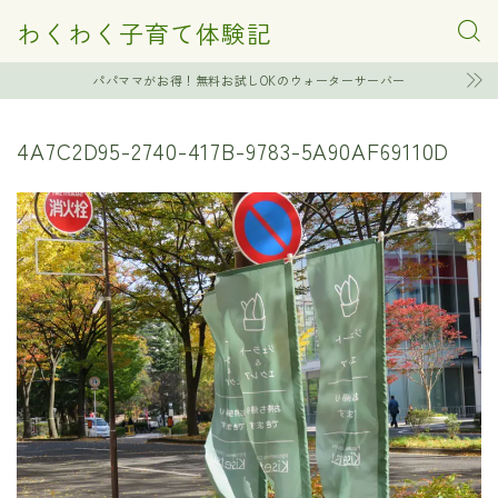
わくわく子育て体験記
パパママがお得！無料お試しOKのウォーターサーバー
4A7C2D95-2740-417B-9783-5A90AF69110D