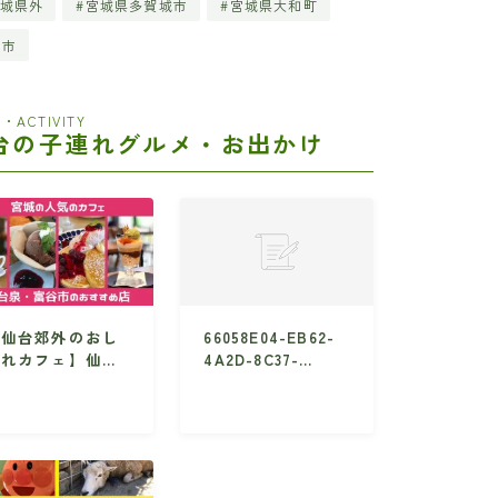
城県外
宮城県多賀城市
宮城県大和町
田市
・ACTIVITY
台の子連れグルメ・お出かけ
【仙台郊外のおし
66058E04-EB62-
ゃれカフェ】仙台
4A2D-8C37-
泉・富谷方面のお
22E0F5E49020
すめ店10選・子
れNG店も