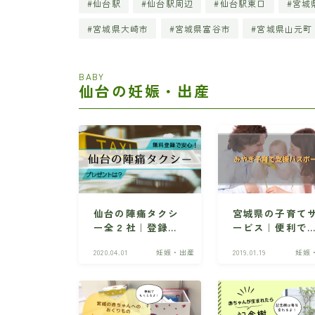
仙台駅
仙台駅周辺
仙台駅東口
宮城
宮城県大崎市
宮城県富谷市
宮城県山元町
BABY
仙台の妊娠・出産
仙台の陣痛タクシ
宮城県の子育て
ー全２社｜登録方
ービス｜便利で
法やプレゼント情
得な「みやぎ子
2020.04.01
妊娠・出産
2019.01.19
妊娠
報など
て支援パスポー
ト」