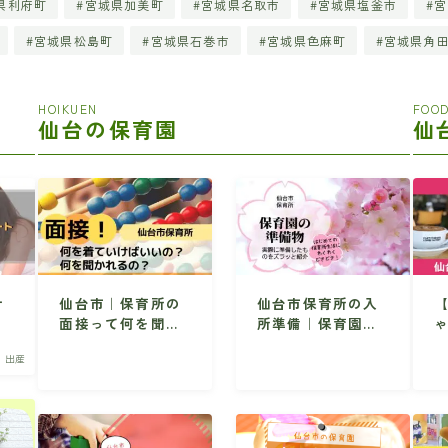
県利府町
宮城県加美町
宮城県名取市
宮城県塩釜市
宮
宮城県松島町
宮城県石巻市
宮城県色麻町
宮城県角
HOIKUEN
FOOD
仙台の保育園
仙
サ
仙台市｜保育所の
仙台市保育所の入
お
面接って何を聞か
所準備｜保育園生
育
れるの？どんな服
活で必要なものを
・出産
装でいけばいい
ズラッと紹介
す
の？
連