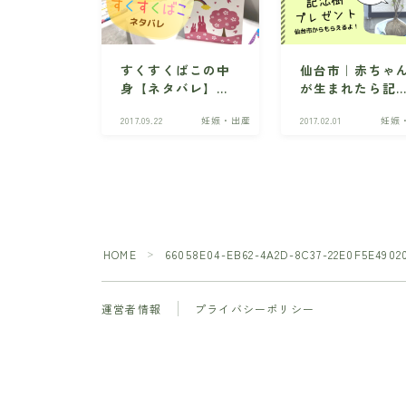
すくすくばこの中
仙台市｜赤ちゃ
身【ネタバレ】宮
が生まれたら記
城の赤ちゃんへの
樹プレゼントに
2017.09.22
妊娠・出産
2017.02.01
妊娠
贈り物・勧誘はあ
募しよう！
る？
HOME
66058E04-EB62-4A2D-8C37-22E0F5E4902
＞
運営者情報
プライバシーポリシー