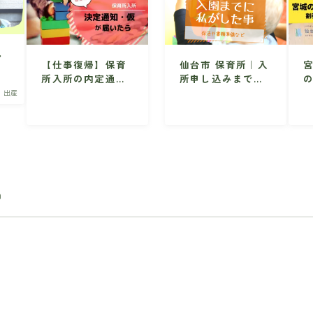
ん
【仕事復帰】保育
仙台市 保育所｜入
念
所入所の内定通知
所申し込みまでの
応
(仮)が届いたらす
準備・手続き
・出産
るべき5つのこと
【仙台市】
0