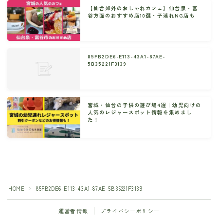
【仙台郊外のおしゃれカフェ】仙台泉・富
谷方面のおすすめ店10選・子連れNG店も
85FB2DE6-E113-43A1-87AE-
5B35221F3139
宮城・仙台の子供の遊び場4選｜幼児向けの
人気のレジャースポット情報を集めまし
た！
HOME
85FB2DE6-E113-43A1-87AE-5B35221F3139
＞
運営者情報
プライバシーポリシー