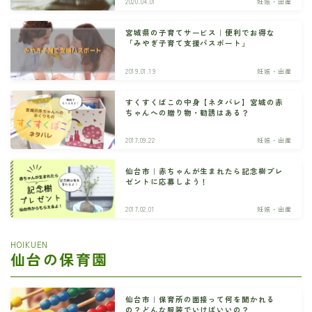
2020.04.01
妊娠・出産
宮城県の子育てサービス｜便利でお得な
「みやぎ子育て支援パスポート」
2019.01.19
妊娠・出産
すくすくばこの中身【ネタバレ】宮城の赤
ちゃんへの贈り物・勧誘はある？
2017.09.22
妊娠・出産
仙台市｜赤ちゃんが生まれたら記念樹プレ
ゼントに応募しよう！
2017.02.01
妊娠・出産
HOIKUEN
仙台の保育園
仙台市｜保育所の面接って何を聞かれる
の？どんな服装でいけばいいの？