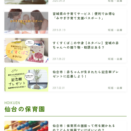
2020.04.01
妊娠・出産
宮城県の子育てサービス｜便利でお得な
「みやぎ子育て支援パスポート」
2019.01.19
妊娠・出産
すくすくばこの中身【ネタバレ】宮城の赤
ちゃんへの贈り物・勧誘はある？
2017.09.22
妊娠・出産
仙台市｜赤ちゃんが生まれたら記念樹プレ
ゼントに応募しよう！
2017.02.01
妊娠・出産
HOIKUEN
仙台の保育園
仙台市｜保育所の面接って何を聞かれる
の？どんな服装でいけばいいの？