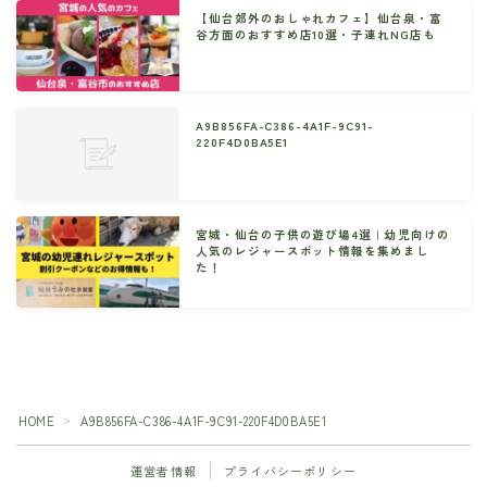
【仙台郊外のおしゃれカフェ】仙台泉・富
谷方面のおすすめ店10選・子連れNG店も
A9B856FA-C386-4A1F-9C91-
220F4D0BA5E1
宮城・仙台の子供の遊び場4選｜幼児向けの
人気のレジャースポット情報を集めまし
た！
HOME
A9B856FA-C386-4A1F-9C91-220F4D0BA5E1
＞
運営者情報
プライバシーポリシー