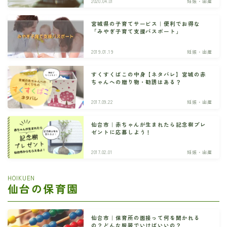
2020.04.01
妊娠・出産
宮城県の子育てサービス｜便利でお得な
「みやぎ子育て支援パスポート」
2019.01.19
妊娠・出産
すくすくばこの中身【ネタバレ】宮城の赤
ちゃんへの贈り物・勧誘はある？
2017.09.22
妊娠・出産
仙台市｜赤ちゃんが生まれたら記念樹プレ
ゼントに応募しよう！
2017.02.01
妊娠・出産
HOIKUEN
仙台の保育園
仙台市｜保育所の面接って何を聞かれる
の？どんな服装でいけばいいの？