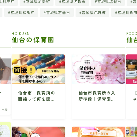
県利府町
宮城県加美町
宮城県名取市
宮城県塩釜市
宮
宮城県松島町
宮城県石巻市
宮城県色麻町
宮城県角
HOIKUEN
FOOD
仙台の保育園
仙
サ
仙台市｜保育所の
仙台市保育所の入
お
面接って何を聞か
所準備｜保育園生
育
れるの？どんな服
活で必要なものを
・出産
装でいけばいい
ズラッと紹介
す
の？
連