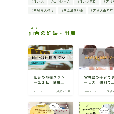
仙台駅
仙台駅周辺
仙台駅東口
宮城
宮城県大崎市
宮城県富谷市
宮城県山元町
BABY
仙台の妊娠・出産
仙台の陣痛タクシ
宮城県の子育て
ー全２社｜登録方
ービス｜便利で
法やプレゼント情
得な「みやぎ子
2020.04.01
妊娠・出産
2019.01.19
妊娠
報など
て支援パスポー
ト」