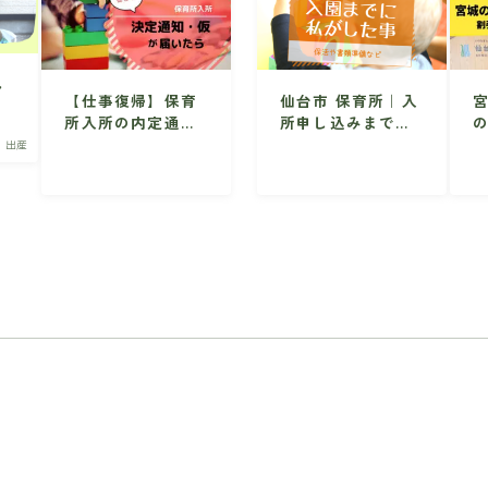
ん
【仕事復帰】保育
仙台市 保育所｜入
念
所入所の内定通知
所申し込みまでの
応
(仮)が届いたらす
準備・手続き
・出産
るべき5つのこと
【仙台市】