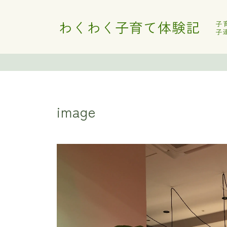
わくわく子育て体験記
子
子
image