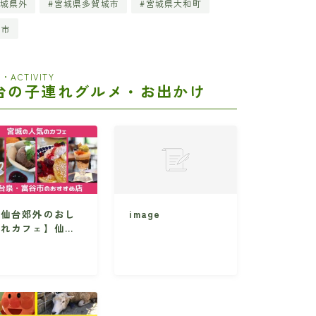
城県外
宮城県多賀城市
宮城県大和町
田市
・ACTIVITY
台の子連れグルメ・お出かけ
【仙台郊外のおし
image
ゃれカフェ】仙台
泉・富谷方面のお
すめ店10選・子
れNG店も