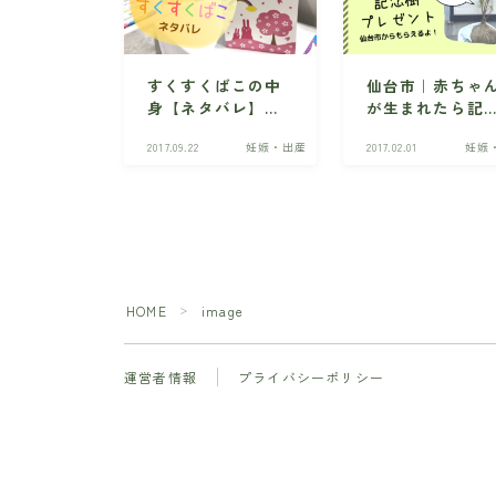
すくすくばこの中
仙台市｜赤ちゃ
身【ネタバレ】宮
が生まれたら記
城の赤ちゃんへの
樹プレゼントに
2017.09.22
妊娠・出産
2017.02.01
妊娠
贈り物・勧誘はあ
募しよう！
る？
HOME
image
＞
運営者情報
プライバシーポリシー