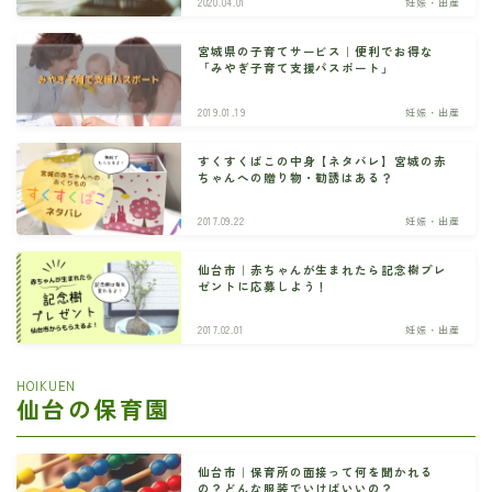
2020.04.01
妊娠・出産
宮城県の子育てサービス｜便利でお得な
「みやぎ子育て支援パスポート」
2019.01.19
妊娠・出産
すくすくばこの中身【ネタバレ】宮城の赤
ちゃんへの贈り物・勧誘はある？
2017.09.22
妊娠・出産
仙台市｜赤ちゃんが生まれたら記念樹プレ
ゼントに応募しよう！
2017.02.01
妊娠・出産
HOIKUEN
仙台の保育園
仙台市｜保育所の面接って何を聞かれる
の？どんな服装でいけばいいの？