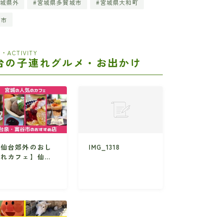
城県外
宮城県多賀城市
宮城県大和町
田市
・ACTIVITY
台の子連れグルメ・お出かけ
【仙台郊外のおし
IMG_1318
ゃれカフェ】仙台
泉・富谷方面のお
すめ店10選・子
れNG店も