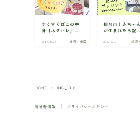
すくすくばこの中
仙台市｜赤ちゃ
身【ネタバレ】宮
が生まれたら記
城の赤ちゃんへの
樹プレゼントに
2017.09.22
妊娠・出産
2017.02.01
妊娠
贈り物・勧誘はあ
募しよう！
る？
HOME
IMG_1318
＞
運営者情報
プライバシーポリシー