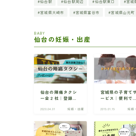
仙台駅
仙台駅周辺
仙台駅東口
宮城
宮城県大崎市
宮城県富谷市
宮城県山元町
BABY
仙台の妊娠・出産
仙台の陣痛タクシ
宮城県の子育て
ー全２社｜登録方
ービス｜便利で
法やプレゼント情
得な「みやぎ子
2020.04.01
妊娠・出産
2019.01.19
妊娠
報など
て支援パスポー
ト」