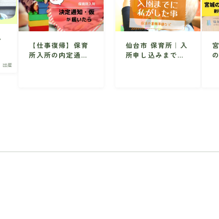
ん
【仕事復帰】保育
仙台市 保育所｜入
念
所入所の内定通知
所申し込みまでの
応
(仮)が届いたらす
準備・手続き
・出産
るべき5つのこと
【仙台市】