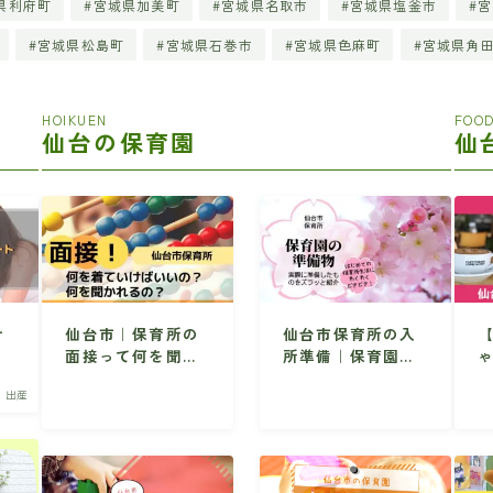
県利府町
宮城県加美町
宮城県名取市
宮城県塩釜市
宮
宮城県松島町
宮城県石巻市
宮城県色麻町
宮城県角
HOIKUEN
FOOD
仙台の保育園
仙
サ
仙台市｜保育所の
仙台市保育所の入
お
面接って何を聞か
所準備｜保育園生
育
れるの？どんな服
活で必要なものを
・出産
装でいけばいい
ズラッと紹介
す
の？
連