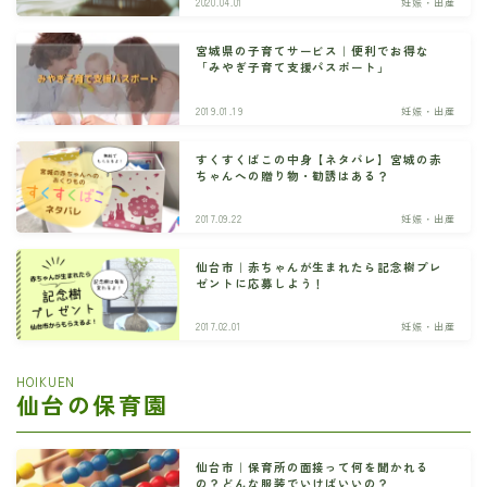
2020.04.01
妊娠・出産
宮城県の子育てサービス｜便利でお得な
「みやぎ子育て支援パスポート」
2019.01.19
妊娠・出産
すくすくばこの中身【ネタバレ】宮城の赤
ちゃんへの贈り物・勧誘はある？
2017.09.22
妊娠・出産
仙台市｜赤ちゃんが生まれたら記念樹プレ
ゼントに応募しよう！
2017.02.01
妊娠・出産
HOIKUEN
仙台の保育園
仙台市｜保育所の面接って何を聞かれる
の？どんな服装でいけばいいの？