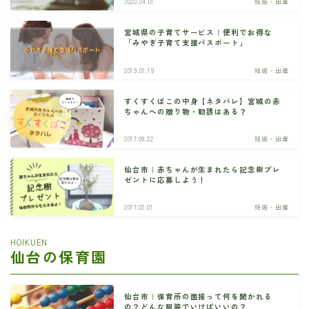
2020.04.01
妊娠・出産
宮城県の子育てサービス｜便利でお得な
「みやぎ子育て支援パスポート」
2019.01.19
妊娠・出産
すくすくばこの中身【ネタバレ】宮城の赤
ちゃんへの贈り物・勧誘はある？
2017.09.22
妊娠・出産
仙台市｜赤ちゃんが生まれたら記念樹プレ
ゼントに応募しよう！
2017.02.01
妊娠・出産
HOIKUEN
仙台の保育園
仙台市｜保育所の面接って何を聞かれる
の？どんな服装でいけばいいの？