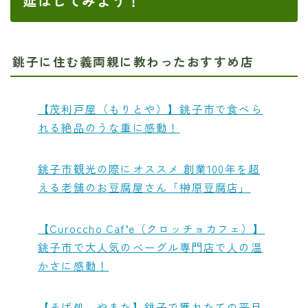
延ばしてみよう！
銚子に住む義両親に教わったおすすめ店
【茂利戸屋（もりとや）】銚子市で食べら
れる絶品のうな重に感動！
銚子市観光の際にオススメ 創業100年を超
える老舗のお豆腐屋さん「榊原豆腐店」
【Curoccho Caf’e（クロッチョカフェ）】
銚子市で大人気のベーグル専門店で人の温
かさに感動！
【そば処 やまた】銚子で獲れたての平目