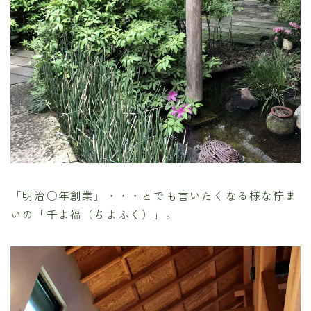
「明治○年創業」・・・とでも言いたくなる様な佇ま
いの「千よ福（ちよふく）」。