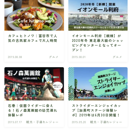
カフェヒトノワ｜富谷市で人
イオンモール利府【親棟】が
気の古民家カフェで大人時間
2020年冬 東北最大級のショッ
ピングセンターとなってオー
プン！
2019.08.08
グルメ
2019.08.01
グルメ
石巻｜仮面ライダーに会え
ストライダーエンジョイカッ
る！石ノ森萬画館の幼児連れ
プ【加美町ステージ体験レ
体験レポ
ポ】2019年は6月30日開催！
2019.07.17
観光・子連れレジャー
2019.05.20
観光・子連れレジャー