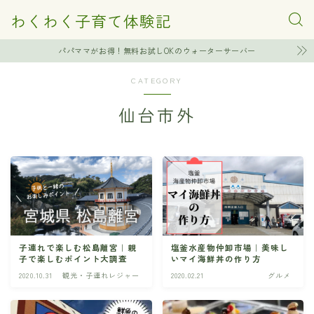
わくわく子育て体験記
パパママがお得！無料お試しOKのウォーターサーバー
CATEGORY
仙台市外
子連れで楽しむ松島離宮｜親
塩釜水産物仲卸市場｜美味し
子で楽しむポイント大調査
いマイ海鮮丼の作り方
2020.10.31
観光・子連れレジャー
2020.02.21
グルメ