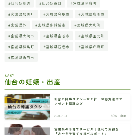
仙台駅周辺
仙台駅東口
宮城県利府町
宮城県加美町
宮城県名取市
宮城県塩釜市
宮城県外
宮城県多賀城市
宮城県大和町
宮城県大崎市
宮城県富谷市
宮城県山元町
宮城県松島町
宮城県石巻市
宮城県色麻町
宮城県角田市
BABY
仙台の妊娠・出産
仙台の陣痛タクシー全２社｜登録方法やプ
レゼント情報など
2020.04.01
妊娠・出産
宮城県の子育てサービス｜便利でお得な
「みやぎ子育て支援パスポート」