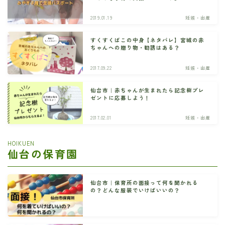
2019.01.19
妊娠・出産
すくすくばこの中身【ネタバレ】宮城の赤
ちゃんへの贈り物・勧誘はある？
2017.09.22
妊娠・出産
仙台市｜赤ちゃんが生まれたら記念樹プレ
ゼントに応募しよう！
2017.02.01
妊娠・出産
HOIKUEN
仙台の保育園
仙台市｜保育所の面接って何を聞かれる
の？どんな服装でいけばいいの？