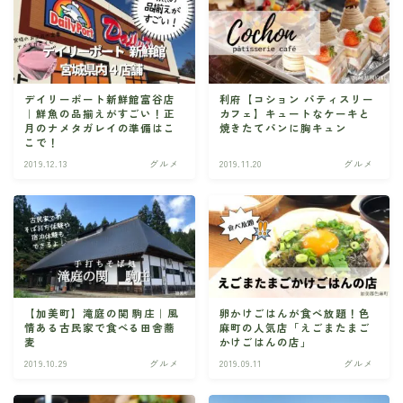
デイリーポート新鮮館富谷店
利府【コション パティスリー
｜鮮魚の品揃えがすごい！正
カフェ】キュートなケーキと
月のナメタガレイの準備はこ
焼きたてパンに胸キュン
こで！
2019.12.13
グルメ
2019.11.20
グルメ
【加美町】滝庭の関 駒庄｜風
卵かけごはんが食べ放題！色
情ある古民家で食べる田舎蕎
麻町の人気店「えごまたまご
麦
かけごはんの店」
2019.10.29
グルメ
2019.09.11
グルメ