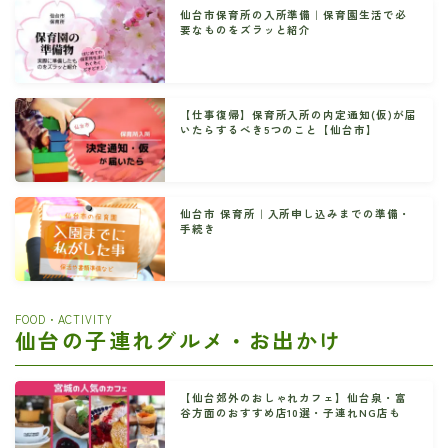
仙台市保育所の入所準備｜保育園生活で必
要なものをズラッと紹介
【仕事復帰】保育所入所の内定通知(仮)が届
いたらするべき5つのこと【仙台市】
仙台市 保育所｜入所申し込みまでの準備・
手続き
FOOD・ACTIVITY
仙台の子連れグルメ・お出かけ
【仙台郊外のおしゃれカフェ】仙台泉・富
谷方面のおすすめ店10選・子連れNG店も